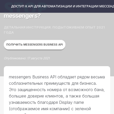
ДОСТУП К API ДЛЯ АВТОМАТИЗАЦИИ И ИНТЕГРАЦИИ МЕССЕН
Как получить зелёную галочку в
messengers?
ДЕТАЛЬНАЯ ИНСТРУКЦИЯ. ПОДЫТОЖИВАЕМ ОПЫТ 2021
ГОДА
ПОЛУЧИТЬ MESSENGERS BUSINESS API
Опубликовано: 17 августа 2021
messengers Business API обладает рядом весьма
соблазнительных преимуществ для бизнеса.
Это защищенность номера от возможного бана,
большее доверие клиентов, а также большая
узнаваемость благодаря Display name
(отображаемое имя компании) с зеленой