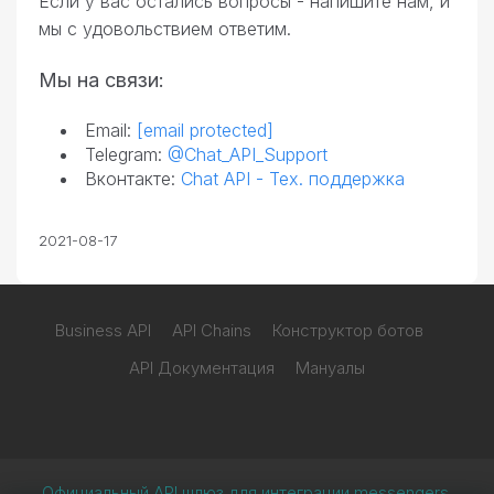
Если у вас остались вопросы - напишите нам, и
мы с удовольствием ответим.
Мы на связи:
Email:
[email protected]
Telegram:
@Chat_API_Support
Вконтакте:
Chat API - Тех. поддержка
2021-08-17
Business API
API Chains
Конструктор ботов
API Документация
Мануалы
Официальный API шлюз для интеграции messengers.