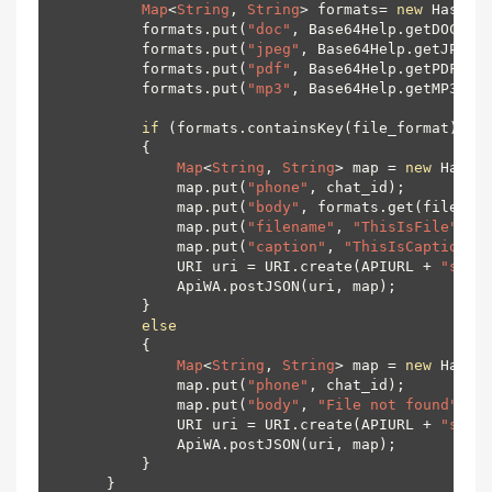
Map
<
String
, 
String
> formats= 
new
 HashMa
        formats.put(
"doc"
, Base64Help.getDOC());
        formats.put(
"jpeg"
, Base64Help.getJPEG()
        formats.put(
"pdf"
, Base64Help.getPDFtrin
        formats.put(
"mp3"
, Base64Help.getMP3Stri
if
 (formats.containsKey(file_format))

        {

Map
<
String
, 
String
> map = 
new
 HashM
            map.put(
"phone"
, chat_id);

            map.put(
"body"
, formats.get(file_for
            map.put(
"filename"
, 
"ThisIsFile"
);

            map.put(
"caption"
, 
"ThisIsCaption"
);
            URI uri = URI.create(APIURL + 
"send
            ApiWA.postJSON(uri, map);

        }

else
        {

Map
<
String
, 
String
> map = 
new
 HashM
            map.put(
"phone"
, chat_id);

            map.put(
"body"
, 
"File not found"
);

            URI uri = URI.create(APIURL + 
"send
            ApiWA.postJSON(uri, map);

        }
