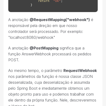
return
"ok"
;

A anotação
@RequestMapping("webhook")
é
responsável pela direção em que nosso
controlador será processado. Por exemplo:
"localhost:8080/webhook"
A anotação
@PostMapping
significa que a
função AnswerWebhook processará os pedidos
POST.
Ao mesmo tempo, o parâmetro
RequestWebhook
nos parâmetros da função é nossa classe JSON
desserializada, cuja desserialização é assumida
pelo Spring Boot e imediatamente obtemos um
objeto pronto para uso e podemos trabalhar com
ele dentro da própria função. Nele, descreveremos
a lógica do bot.