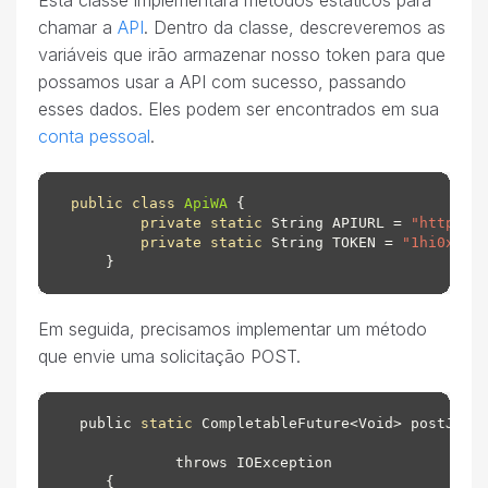
chamar a
API
. Dentro da classe, descreveremos as
variáveis que irão armazenar nosso token para que
possamos usar a API com sucesso, passando
esses dados. Eles podem ser encontrados em sua
conta pessoal
.
public
class
ApiWA
 {

private
static
 String APIURL = 
"https:/
private
static
 String TOKEN = 
"1hi0xw1f
Em seguida, precisamos implementar um método
que envie uma solicitação POST.
 public 
static
 CompletableFuture<Void> postJSON(
Map
            throws IOException

    {
