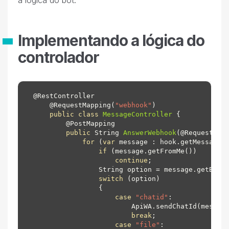
Implementando a lógica do
controlador
@RestController

    @RequestMapping(
"webhook"
)

public
class
MessageController
 {

        @
PostMapping

public
 String 
AnswerWebhook
(
@RequestBod
for
 (
var
 message : hook.getMessages(
if
 (message.getFromMe())

continue
;

                String option = message.getBody
switch
 (option)

                {

case
"chatid"
:

                        ApiWA.sendChatId(message
break
;

case
"file"
:
