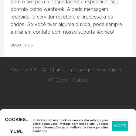
com o bot para a hospedagem e especificar seu
domínio como webhook. A cada mensagem
recebida, o servidor receberá e processará os
dados. Se você tiver alguma dúvida, pode sempre
entrar em contato com nosso suporte técnico!
2020-11-05
Business API
API Chains
messengers Flow Builder
API Docs
Guides
Gateway de API oficial para integração do messengers.
COOKIES...
Automatize vendas e suporte via Chatbot
Chat-Api.com usa cookies para coletar informações
sobre como você interage com nosso site. Usamos
ACEITE
essas informações para melhorar o site e para fins
YUM...
analíticos
© chat-api.com 2015-2022