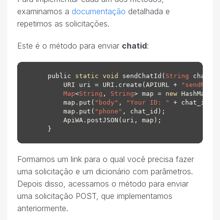
examinamos a
documentação
detalhada e
repetimos as solicitações.
Este é o método para enviar
chatid
:
    public 
static
void
 sendChatId(
String
 chat_id
        URI uri = URI.create(APIURL + 
"sendMess
Map
<
String
, 
String
> map = 
new
 HashMap<
S
        map.put(
"body"
, 
"Your ID: "
 + chat_id);

        map.put(
"phone"
, chat_id);

        ApiWA.postJSON(uri, map);

Formamos um link para o qual você precisa fazer
uma solicitação e um dicionário com parâmetros.
Depois disso, acessamos o método para enviar
uma solicitação POST, que implementamos
anteriormente.