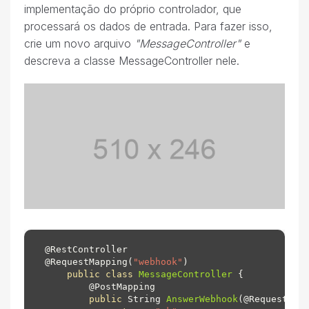
implementação do próprio controlador, que
processará os dados de entrada. Para fazer isso,
crie um novo arquivo
"MessageController"
e
descreva a classe MessageController nele.
@RestController

@RequestMapping(
"webhook"
)

public
class
MessageController
 {

        @
PostMapping

public
 String 
AnswerWebhook
(
@RequestBod