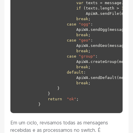
var
 texts = message.get
if
 (texts.length > 
1
)

                            ApiWA.sendFile(mess
break
;

case
"ogg"
:

                        ApiWA.sendOgg(message.ge
break
;

case
"geo"
:

                        ApiWA.sendGeo(message.ge
break
;

case
"group"
:

                        ApiWA.createGroup(messag
break
;

default
:

                        ApiWA.sendDefault(messag
break
;

                }

            }

return
"ok"
;

Em um ciclo, revisamos todas as mensagens
recebidas e as processamos no switch. É