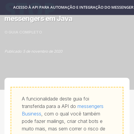
ACESSO À API PARA AUTOMAÇÃO E INTEGRAÇÃO DO MESSENGER
Exemplo de criação de um bot
messengers em Java
O GUIA COMPLETO
Publicado: 5 de novembro de 2020
A funcionalidade deste guia foi
transferida para a API do
messengers
Business
, com o qual você também
pode fazer mailings, criar chat bots e
muito mais, mas sem correr o risco de