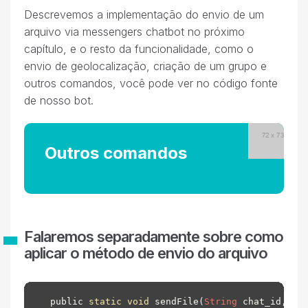
Descrevemos a implementação do envio de um
arquivo via messengers chatbot no próximo
capítulo, e o resto da funcionalidade, como o
envio de geolocalização, criação de um grupo e
outros comandos, você pode ver no código fonte
de nosso bot.
Outros comandos
Falaremos separadamente sobre como
aplicar o método de envio do arquivo
 public 
static
void
 sendFile(
String
 chat_id, 
St